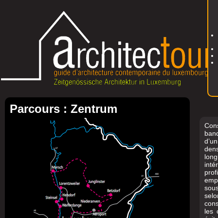
Parcours : Zentrum
Con
band
d’u
den
lon
inté
prof
emp
sou
sel
con
les 