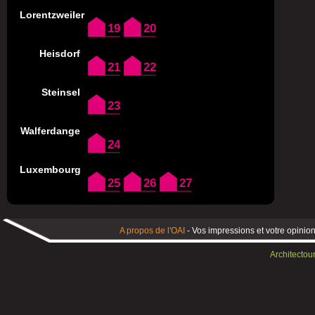
Lorentzweiler
19
20
Heisdorf
21
22
Steinsel
23
Walferdange
24
Luxembourg
25
26
27
A propos de l'OAI
- Vos impressions et votre opinion
Architectou