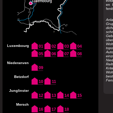
évit
en 
fenê
Anl
Gru
dic
sch
Geb
übe
Wo
Luxembourg
01
02
03
04
top
Aut
05
06
07
08
ei
Nied
Niederanven
Rei
09
Kr
Woh
bes
Betzdorf
Fens
10
11
Junglinster
12
13
14
15
Mersch
16
17
18