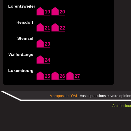
Lorentzweiler
19
20
Heisdorf
21
22
Steinsel
23
Walferdange
24
Luxembourg
25
26
27
A propos de l'OAI
- Vos impressions et votre opinion
Architectou