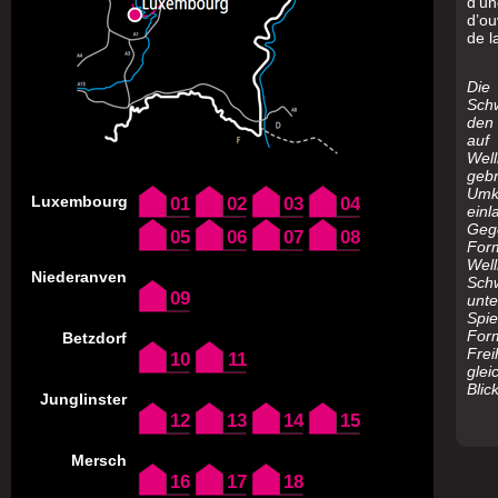
d’u
d’ou
de l
Di
Sch
den 
auf
Wel
geb
Umk
Luxembourg
01
02
03
04
ein
Geg
05
06
07
08
Fo
We
Niederanven
Sc
09
unt
Spi
For
Betzdorf
Fre
10
11
gle
Blic
Junglinster
12
13
14
15
Mersch
16
17
18