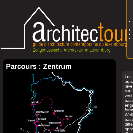
Parcours : Zentrum
Les
aqu
nive
sur 
vest
bass
enga
for
Well
bass
dif
opp