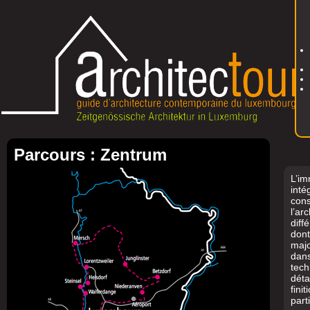
Parcours : Zentrum
L’i
int
cons
l’ar
diff
do
majo
da
tec
dét
fin
par