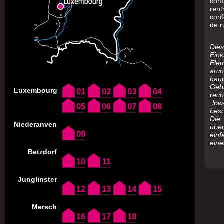
com
rent
con
de r
Die
Ein
El
arch
haup
Geb
Luxembourg
01
02
03
04
rech
„low
05
06
07
08
beso
Die
Niederanven
übe
09
einf
eine
Betzdorf
10
11
Junglinster
12
13
14
15
Mersch
16
17
18