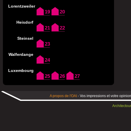
Lorentzweiler
19
20
Heisdorf
21
22
Steinsel
23
Walferdange
24
Luxembourg
25
26
27
A propos de l'OAI
- Vos impressions et votre opinion
Architectou