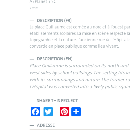
A : Planet + SC
2010
DESCRIPTION (FR)
La place Guillaume est cernée au nord et à l’ouest pa
établissements scolaires. La mise en scène respecte l
topographie et la nature. L’ancienne rue de l’Hôpital 
convertie en place publique comme lieu vivant.
DESCRIPTION (EN)
Place Guillaume is surrounded on its north and
west sides by school buildings. The setting fits in
with its surroundings and nature. The former ru
l’Hôpital was converted into a lively public squar
SHARE THIS PROJECT
Fa
T
Pi
S
ce
wi
nt
ha
bo
tte
er
re
ADRESSE