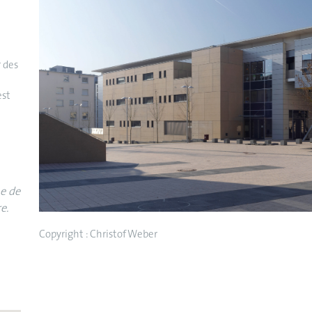
r des
a
est
e de
e.
Copyright : Christof Weber