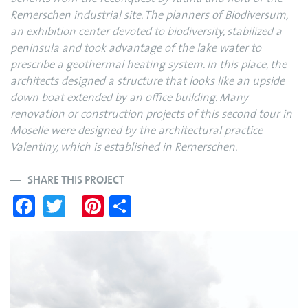
Remerschen industrial site. The planners of Biodiversum,
an exhibition center devoted to biodiversity, stabilized a
peninsula and took advantage of the lake water to
prescribe a geothermal heating system. In this place, the
architects designed a structure that looks like an upside
down boat extended by an office building. Many
renovation or construction projects of this second tour in
Moselle were designed by the architectural practice
Valentiny, which is established in Remerschen.
SHARE THIS PROJECT
Fa
T
Pi
S
ce
wi
nt
ha
bo
tte
er
re
ok
r
es
t