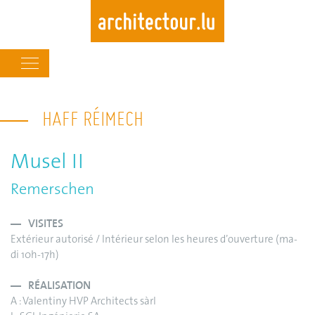
Main
navigation
Skip
to
HAFF RÉIMECH
main
content
Musel II
Remerschen
VISITES
Extérieur autorisé / Intérieur selon les heures d’ouverture (ma-
di 10h-17h)
RÉALISATION
A : Valentiny HVP Architects sàrl