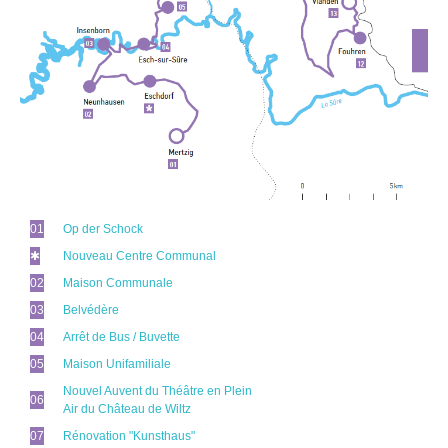
01
Op der Schock
✱
Nouveau Centre Communal
02
Maison Communale
03
Belvédère
04
Arrêt de Bus / Buvette
05
Maison Unifamiliale
Nouvel Auvent du Théâtre en Plein
06
Air du Château de Wiltz
07
Rénovation "Kunsthaus"