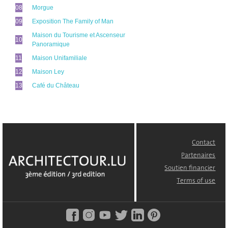
08
Morgue
09
Exposition The Family of Man
Maison du Tourisme et Ascenseur
10
Panoramique
11
Maison Unifamiliale
12
Maison Ley
13
Café du Château
Contact
FOOTER
MENU
Partenaires
Soutien financier
Terms of use